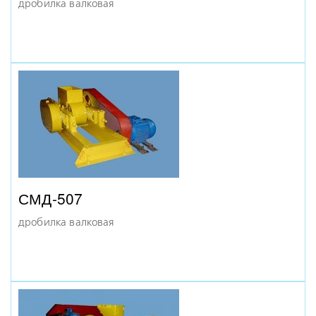
дробилка валковая
МД 7Х9
дробилка молотковая
СМД–507А/508
комбинированная дробилка
СМД-507
дробилка валковая
МД 7Х7