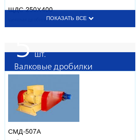
ЩДС 250Х400
ПОКАЗАТЬ ВСЕ
щековая дробилка
5
Валковые дробилки
МДВ 5Х5
дробилка молотковая
ЩДС 180Х250
щековая дробилка
СМД-507А