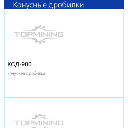
Конусные дробилки
щековая дробилка
КСД-900
конусная дробилка
ДЩ-2,5Х4 (ЩДС-2,5Х4)
щековая дробилка