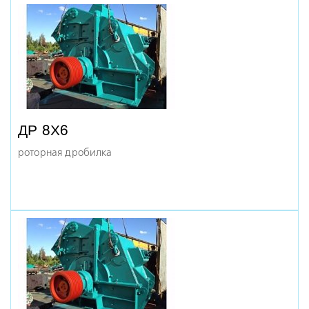
КМД-600
ДР 8Х6
конусная дробилка
роторная дробилка