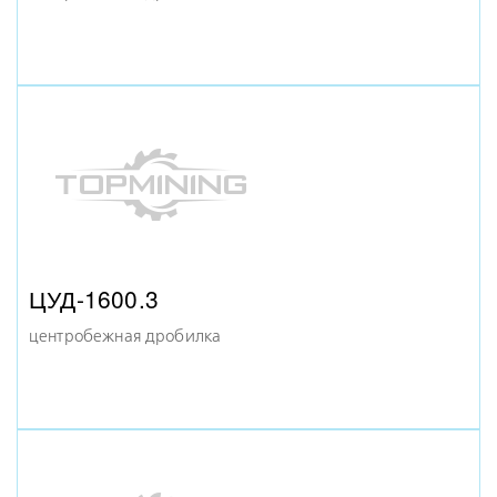
МД 10Х13
дробилка молотковая
ДЩ-6Х9 (АНАЛОГ СМД-110А)
ЦУД-1600.3
щековая дробилка
центробежная дробилка