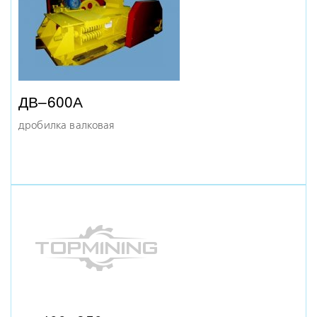
дробилка молотковая
СМД-508
дробилка щековая
ДВ–600А
дробилка валковая
МД 7Х5
дробилка молотковая
СМД-111Б
щековая дробилка