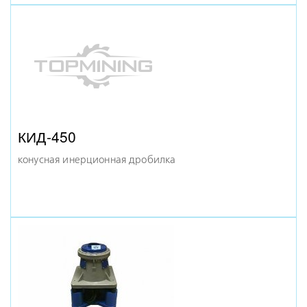
КСД-1865 Т НР
конусная дробилка
КИД-450
конусная инерционная дробилка
КСД-1750 Т