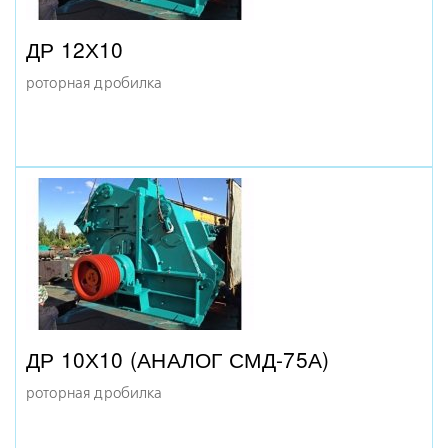
КМД-2200 Т
ДР 12Х10
конусная дробилка
роторная дробилка
КМД-2200 ГР
ДР 10Х10 (АНАЛОГ СМД-75А)
конусная дробилка
роторная дробилка