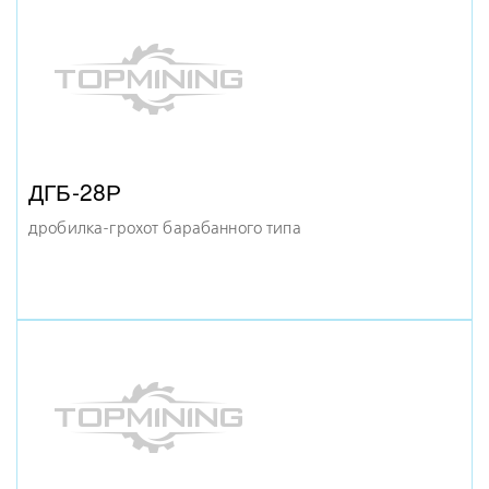
ДГБ-28Р
дробилка-грохот барабанного типа
КМД-1200 ГР
конусная дробилка