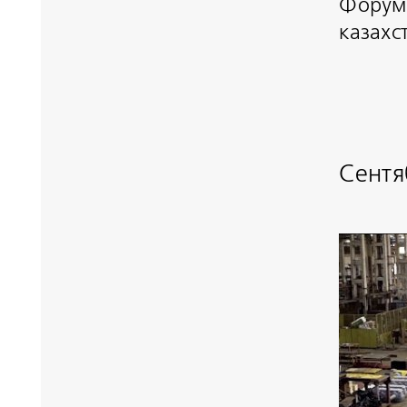
Форум
казахс
Сентя