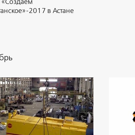
 «Создаем
танское»-2017 в Астане
брь