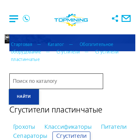
Стартовая
Каталог
Обогатительное
оборудование
Сгустители
Сгустители
пластинчатые
Сгустители пластинчатые
Грохоты
Классификаторы
Питатели
Сепараторы
Сгустители