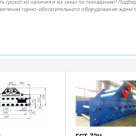
ь грохот из наличия и на заказ по техзаданию! Подбе
бретении горно-обогатительного оборудования ждем п
2
ГСТ-72Н