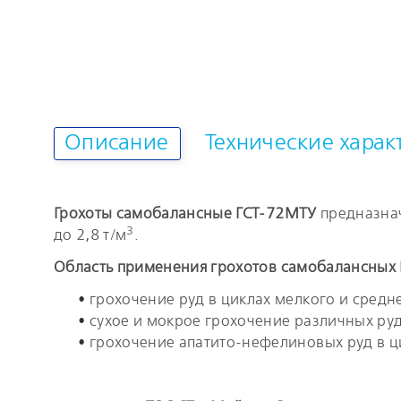
Описание
Технические харак
Грохоты самобалансные ГСТ-72МТУ
предназна
3
до 2,8 т/м
.
Область применения грохотов самобалансных 
грохочение руд в циклах мелкого и сред
сухое и мокрое грохочение различных руд
грохочение апатито-нефелиновых руд в ц