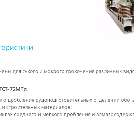
теристики
чены для сухого и мокрого грохочения различных вид
ГСТ-72МТУ:
него дробления рудоподготовительных отделений обог
 и строительных материалов;
иклах среднего и мелкого дробления и алмазосодержа