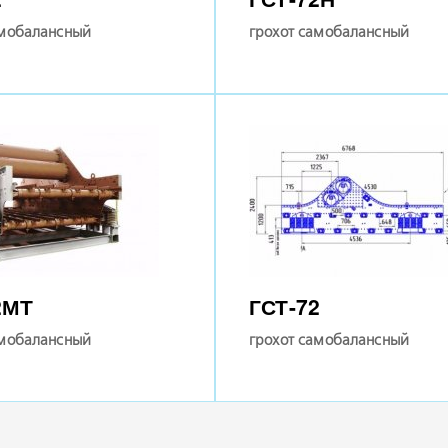
амобалансный
грохот самобалансный
2МТ
ГСТ-72
амобалансный
грохот самобалансный