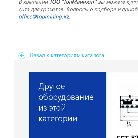
В компании
ТОО "ТопМайнинг"
вы можете купит
сита для грохотов. Вопросы о подборе и прио
office@topmining.kz
.
Назад к категориям каталога
Другое
оборудование
из этой
категории
ГСТ-8