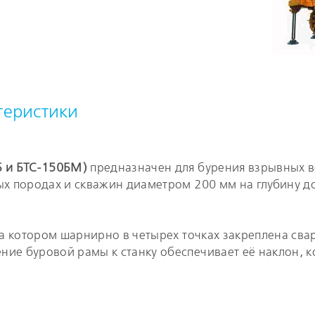
теристики
Б и БТС-150БМ)
предназначен для бурения взрывных в
х породах и скважин диаметром 200 мм на глубину до
 на котором шарнирно в четырех точках закреплена св
ие буровой рамы к станку обеспечивает её наклон, к