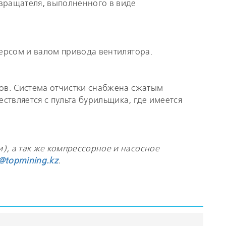
вращателя, выполненного в виде
версом и валом привода вентилятора.
дов. Система отчистки снабжена сжатым
твляется с пульта бурильщика, где имеется
), а так же компрессорное и насосное
e@topmining.kz
.