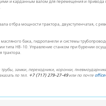
ими и карданным валом для перемещения и привода 
.
вала отбра мощности трактора, двухступенчатая, с ре
, масляного бака, гидропанели и системы трубопрово
и типа НВ-10. Управление станком при бурении осущес
 трактора.
трубы, замки, переходники, коронки, пневмоударники
казать по тел.
+7 (717) 279-27-49
или по почте
offic